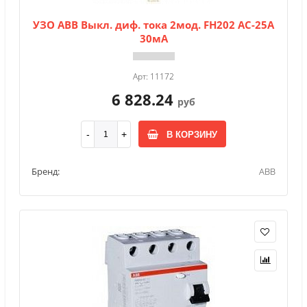
УЗО АВВ Выкл. диф. тока 2мод. FH202 АС-25A
30мА
Арт: 11172
6 828.24
руб
В КОРЗИНУ
Бренд:
ABB