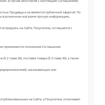
шении. В случае несогласия с настоящим Соглашением
ностью Продавца и не являются публичной офертой. По
ром в розничном магазине прочую информацию,
гистрируясь на Сайте, Покупатель соглашается с
лем применяются положения Соглашения,
 глава 30), поставке товара (§ 3 глава 30), а также
х предпринимателей, заказывающих или
и, опубликованными на Сайте, а Покупатель оплачивает