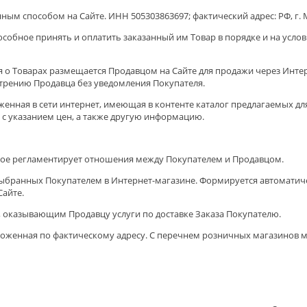
 способом на Сайте. ИНН 505303863697; фактический адрес: РФ, г. Мо
собное принять и оплатить заказанный им Товар в порядке и на усл
о Товарах размещается Продавцом на Сайте для продажи через Инте
трению Продавца без уведомления Покупателя.
енная в сети интернет, имеющая в контенте каталог предлагаемых дл
с указанием цен, а также другую информацию.
рое регламентирует отношения между Покупателем и Продавцом.
 выбранных Покупателем в Интернет-магазине. Формируется автоматич
Сайте.
, оказывающим Продавцу услуги по доставке Заказа Покупателю.
оженная по фактическому адресу. С перечнем розничных магазинов м