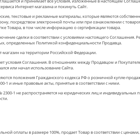
соглашается и принимает все условия, изложенные в настоящем Согла
ервиса Интернет-магазина и покинуть Сайт.
ческие, текстовые и рекламные материалы, которые являются собствен
ефону, посредством электронной почты или при ознакомлении с това
ке Товара, в том числе информацию о сертификации товара.
лючение сделки в соответствии с условиями настоящего Соглашения. Ре
ых, определенных Политикой конфиденциальности Продавца.
ет-магазин на территории Российской Федерации.
няет условия Соглашения. В отношениях между Продавцом и Покупате
ался или начал использование Сайта.
ся положения Гражданского кодекса РФ о розничной купле-продаже (§ 2
300-1 и иные правовые акты, принятые в соответствии с ними.
 г. № 2300-1 не распространяется на юридических лиц и индивидуальны
сти.
ельной оплаты в размере 100%, продает Товар в соответствии с ценам