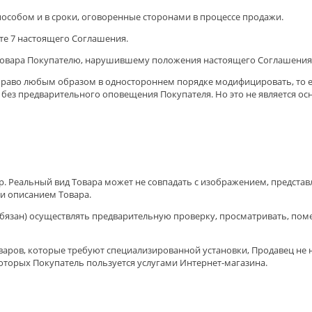
пособом и в сроки, оговоренные сторонами в процессе продажи.
кте 7 настоящего Соглашения.
же Товара Покупателю, нарушившему положения настоящего Соглашения
 право любым образом в одностороннем порядке модифицировать, то е
ез предварительного оповещения Покупателя. Но это не является осн
р. Реальный вид Товара может не совпадать с изображением, предста
и описанием Товара.
е обязан) осуществлять предварительную проверку, просматривать, по
аров, которые требуют специализированной установки, Продавец не н
которых Покупатель пользуется услугами Интернет-магазина.