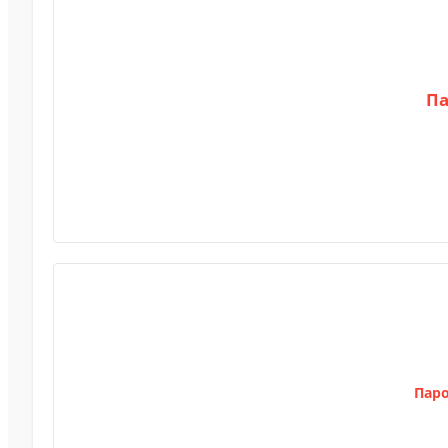
Па
Паро