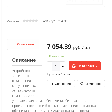
Артикул: 21438
Рейтинг:
Описание
Характеристики
7 054.39
руб
/ шт
В наличии
Описание
В КОРЗИНУ
Устройство
Купить в 1 клик
защитного
отключения 2-
Сравнение
Избранное
модульное F202
AC-40А 30мА от
компании АВВ
устанавливается для обеспечения безопасности в
производственных и бытовых помещениях. Его монтаж
обеспечивает защиту, в случае контакта человека с