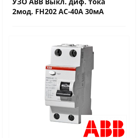
УЗО АВВ Выкл. диф. тока
2мод. FH202 AC-40A 30мА