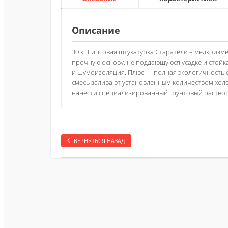
Описание
30 кг Гипсовая штукатурка Старатели – мелкоиз
прочную основу, не поддающуюся усадке и стой
и шумоизоляция. Плюс — полная экологичность с
смесь заливают установленным количеством холо
нанести специализированный грунтовый раствор
ВЕРНУТЬСЯ НАЗАД