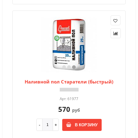
Наливной пол Старатели (быстрый)
Арт: 61977
570
руб
В КОРЗИНУ