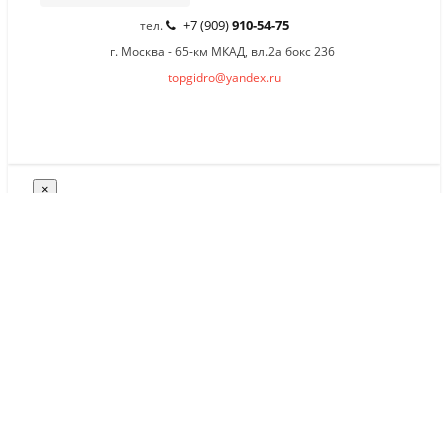
+7 (909)
910-54-75
тел.
г. Москва - 65-км МКАД, вл.2а бокс 236
topgidro@yandex.ru
×
Заказать обратный звонок
Имя
*
Телефон
Комментарий