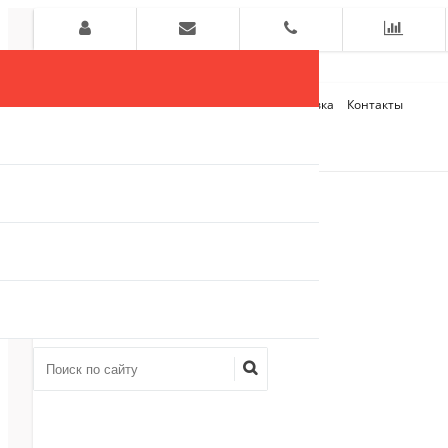
Главная
О компании
Оплата и Доставка
Контакты
+7 (909)
910-54-75