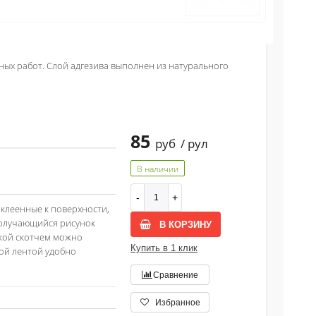
ых работ. Слой адгезива выполнен из натурального
85
руб
/ рул
В наличии
клеенные к поверхности,
 Получающийся рисунок
В КОРЗИНУ
ркой скотчем можно
Купить в 1 клик
кой лентой удобно
Сравнение
Избранное