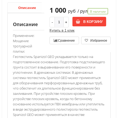
Описание
Характеристики
1 000
руб
/ рул
В наличии
В КОРЗИНУ
Описание
Купить в 1 клик
Применение:
Мощение
Сравнение
Избранное
тротуарной
плитки:
Геотекстиль Spanizol GEO укладывается только на
подготовленное основание. Подготовка подстилающего
грунта состоит в выравнивании его поверхности и
уплотнении. В дренажных системах: В дренажных
система геотекстиль Spanizol GEO может применяться
для оборачивания перфорированных дренажных труб,
что обеспечит их длительное функционирование без
заиливания. При устройстве плоских кровель: При
устройстве плоских кровель, когда по бетонному
основанию используется ПВХ мембраны или утеплитель
в виде экструдированного полистирола геотекстиль
Spanizol GEO может применяться в качестве