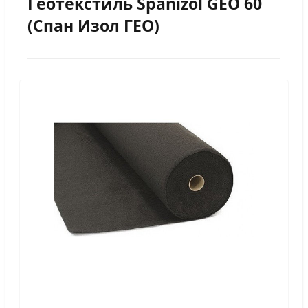
Геотекстиль Spanizol GEO 60
(Спан Изол ГЕО)