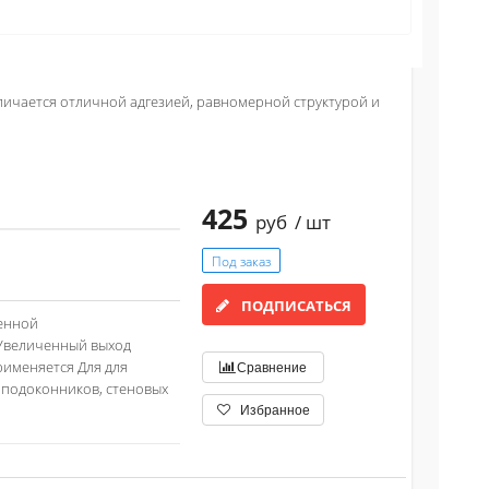
ичается отличной адгезией, равномерной структурой и
425
руб
/ шт
Под заказ
ПОДПИСАТЬСЯ
енной
 Увеличенный выход
именяется Для для
Сравнение
 подоконников, стеновых
Избранное