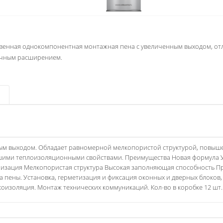
венная однокомпонентная монтажная пена с увеличенным выходом, отл
ичным расширением.
ым выходом. Обладает равномерной мелкопористой структурой, повыш
ошими теплоизоляционными свойствами. Преимущества Новая формула
зация Мелкопористая структура Высокая заполняющая способность Пр
 пены. Установка, герметизация и фиксация оконных и дверных блоков,
укоизоляция. Монтаж технических коммуникаций. Кол-во в коробке 12 шт.