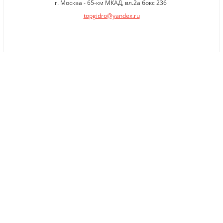
г. Москва - 65-км МКАД, вл.2а бокс 236
topgidro@yandex.ru
×
Заказать обратный звонок
Имя
*
Телефон
Комментарий