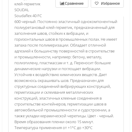
клей-герметик
Сравнение
Избранное
SOUDAL
Soudaflex 40 FC
600 черный. Постоянно эластичный однокомпонентный
полиуретановый клей-герметик, предназначенный для
заполнения швов, стойких к вибрации, и
горизонтальных швов в промышленных полах. Не имеет
запаха после полимеризации. Обладает отличной
адгезией к большинству поверхностей в строительстве
и промышленности, например: бетону, металлу,
полиэтилену, пластмассам и т. д. Переносит большие
динамические нагрузки и поглощает вибрации.
Устойчив к воздействию химических веществ. Дает
возможнось окрашивать шов. Предназначен для
структурных соединений вибрирующих конструкций,
герметизации и склеивания металлических
конструкций, эластичных клееные соединения в
строительстве контейнеров, герметизации швов в
автомобильной промышленности и судостроении, а
также укладки керамической черепицы. Цвет - черный.
Время образования пленки около 15 минут.
Температура применения от +1°С до +30°С