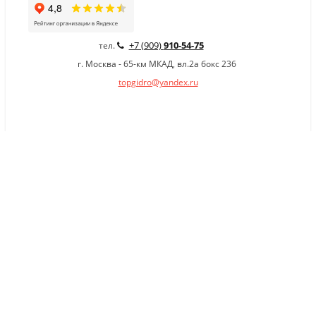
+7 (909)
910-54-75
тел.
г. Москва - 65-км МКАД, вл.2а бокс 236
topgidro@yandex.ru
×
Заказать обратный звонок
Имя
*
Телефон