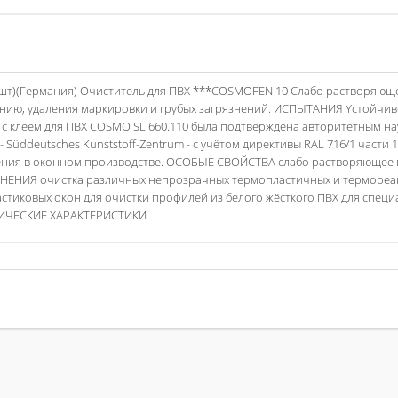
2шт)(Германия) Очиститель для ПВХ ***COSMOFEN 10 Слабо растворяюще
нию, удаления маркировки и грубых загрязнений. ИСПЫТАНИЯ Yстойчиво
с клеем для ПВХ COSMO SL 660.110 была подтверждена авторитетным н
Süddeutsches Kunststoff-Zentrum - с учётом директивы RAL 716/1 части 1
ения в оконном производстве. ОСОБЫЕ СВОЙСТВА слабо растворяющее 
НИЯ очистка различных непрозрачных термопластичных и термореакт
иковых окон для очистки профилей из белого жёсткого ПВХ для специ
ХНИЧЕСКИЕ ХАРАКТЕРИСТИКИ