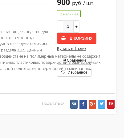
900
руб
/ шт
В наличии
е чистящее средство для
сть к светопогоде
В КОРЗИНУ
аучно-исследовательским
Купить в 1 клик
 раздела 3.2.5. Данный
воздействие на полимерные материалы не содержит
Сравнение
ивных пластиковых поверхностей в разных случаях
альной подготовки поверхностей к склеиванию,
Избранное
Поделиться: