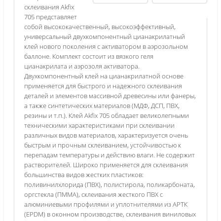
склеивания Akfix
705 представляет
собой высококачественный, высокоэффективный,
универсальный двухкомпонентный цианакрилатный
клей нового поколения с активатором в аэрозольном
баллоне. Комплект состоит из вязкого геля
цианакрилата и аэрозоля активатора.
Двухкомпонентный клей на цианакрилатной основе
применяется для быстрого и надежного склеивания
деталей и элементов массивной древесины или фанеры,
а также синтетических материалов (МДФ, ДСП, ПВХ,
резины и т.п.). Клей Akfix 705 обладает великолепными
техническими характеристиками при склеивании
различных видов материалов, характеризуется очень
быстрым и прочным склеиванием, устойчивостью к
перепадам температуры и действию влаги. Не содержит
растворителей. Широко применяется для склеивания
большинства видов жестких пластиков:
поливинилхлорида (ПВХ), полистирола, поликарбоната,
оргстекла (ПММА), склеивания жесткого ПВХ с
алюминиевыми профилями и уплотнителями из АРТК
(EPDM) в оконном производстве, склеивания виниловых