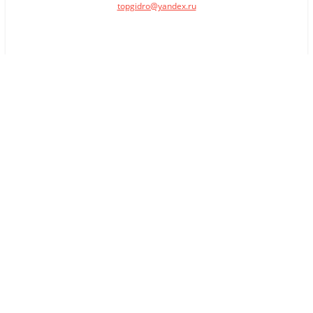
topgidro@yandex.ru
×
Заказать обратный звонок
Имя
*
Телефон
Комментарий