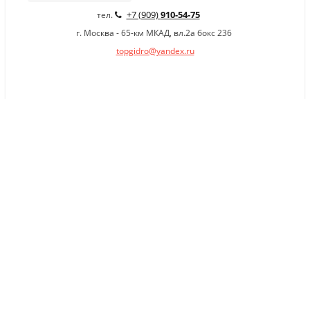
+7 (909)
910-54-75
тел.
г. Москва - 65-км МКАД, вл.2а бокс 236
topgidro@yandex.ru
×
Заказать обратный звонок
Имя
*
Телефон
Комментарий