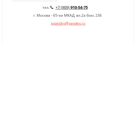
+7 (909)
910-54-75
тел.
г. Москва - 65-км МКАД, вл.2а бокс 236
topgidro@yandex.ru
×
Заказать обратный звонок
Имя
*
Телефон
Комментарий