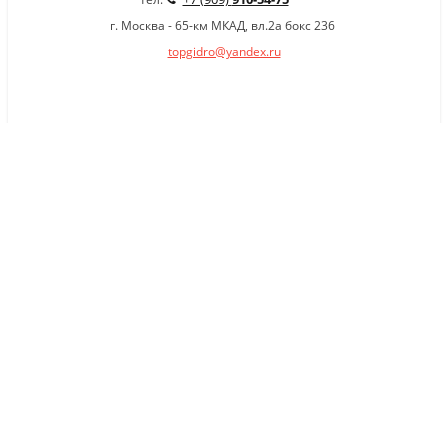
г. Москва - 65-км МКАД, вл.2а бокс 236
topgidro@yandex.ru
×
Заказать обратный звонок
Имя
*
Телефон
Комментарий