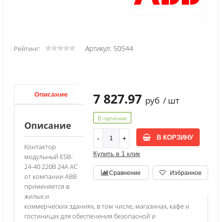
Артикул: 50544
Рейтинг:
Описание
Характеристики
7 827.97
руб
/ шт
В наличии
Описание
В КОРЗИНУ
Контактор
Купить в 1 клик
модульный ESB-
24-40 220В 24А AC
Сравнение
Избранное
от компании ABB
применяется в
жилых и
коммерческих зданиях, в том числе, магазинах, кафе и
гостиницах для обеспечения безопасной и