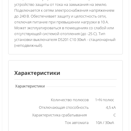
устройство защиты от тока на замыкания на землю.
Подключается к сетям электроснабжения напряжением
до 240 В. Обеспечивает защиту и целостность сети,
отключая питание при превышении нагрузки в 10 А.
Может эксплуатироваться в помещениях со слабой или
отсутствующей системой отопления (до -25 С). Тип
установки выключателя DS201 C10 30мА - стационарный
(неподвижный).
Характеристики
Характеристики
Количество полюсов
1+N полюс
Отключающая способность
4,5 кА
Характеристика срабатывания
C
Ток автомата
10А / 30мА