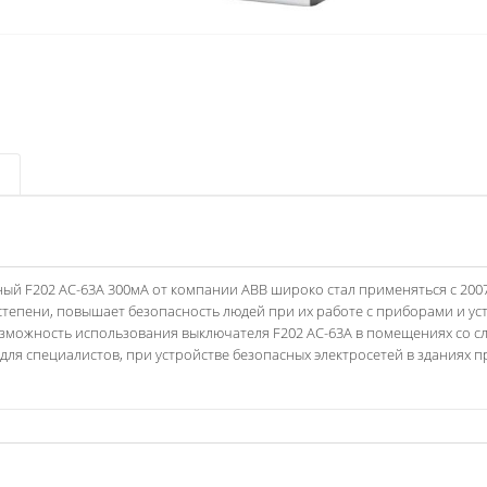
й F202 AC-63А 300мА от компании АВВ широко стал применяться с 2007 
 степени, повышает безопасность людей при их работе с приборами и ус
озможность использования выключателя F202 AC-63А в помещениях со с
м для специалистов, при устройстве безопасных электросетей в зданиях