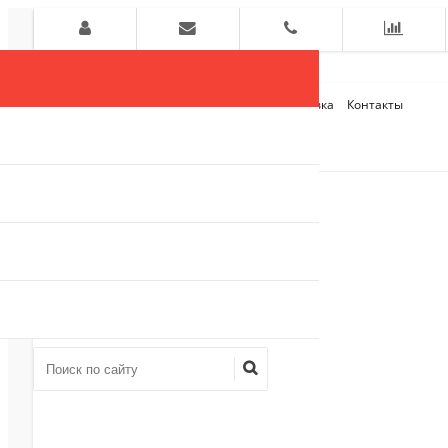
Главная
О компании
Оплата и Доставка
Контакты
+7 (909)
910-54-75