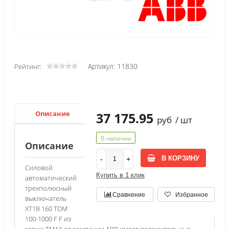
Артикул: 11830
Рейтинг:
Описание
Характеристики
37 175.95
руб
/ шт
В наличии
Описание
В КОРЗИНУ
Силовой
Купить в 1 клик
автоматический
трехполюсный
Сравнение
Избранное
выключатель
XT1B 160 TDM
100-1000 F F из
серии TMAX от компании АВВ имеет положительные