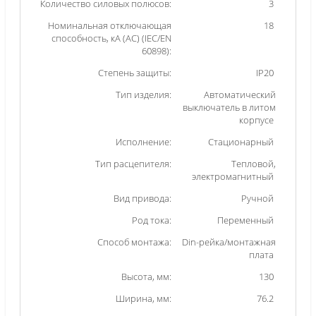
Количество силовых полюсов:
3
Номинальная отключающая
18
способность, кA (AC) (IEC/EN
60898):
Степень защиты:
IP20
Тип изделия:
Автоматический
выключатель в литом
корпусе
Исполнение:
Стационарный
Тип расцепителя:
Тепловой,
электромагнитный
Вид привода:
Ручной
Род тока:
Переменный
Способ монтажа:
Din-рейка/монтажная
плата
Высота, мм:
130
Ширина, мм:
76.2