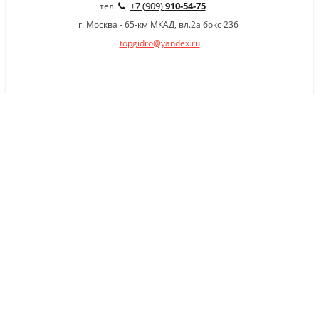
+7 (909)
910-54-75
тел.
г. Москва - 65-км МКАД, вл.2а бокс 236
topgidro@yandex.ru
×
Заказать обратный звонок
Имя
*
Телефон
Комментарий