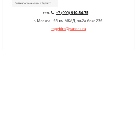
+7 (909)
910-54-75
тел.
г. Москва - 65-км МКАД, вл.2а бокс 236
topgidro@yandex.ru
×
Заказать обратный звонок
Имя
*
Телефон