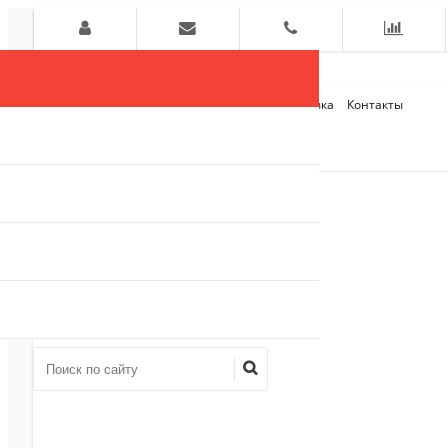
Главная
О компании
Оплата и Доставка
Контакты
+7 (909)
910-54-75