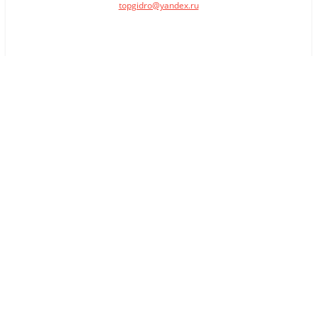
topgidro@yandex.ru
×
Заказать обратный звонок
Имя
*
Телефон
Комментарий