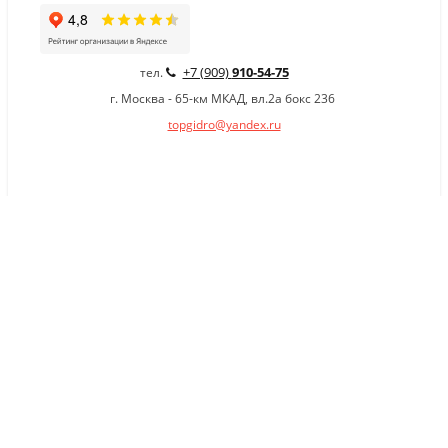
+7 (909)
910-54-75
тел.
г. Москва - 65-км МКАД, вл.2а бокс 236
topgidro@yandex.ru
×
Заказать обратный звонок
Имя
*
Телефон