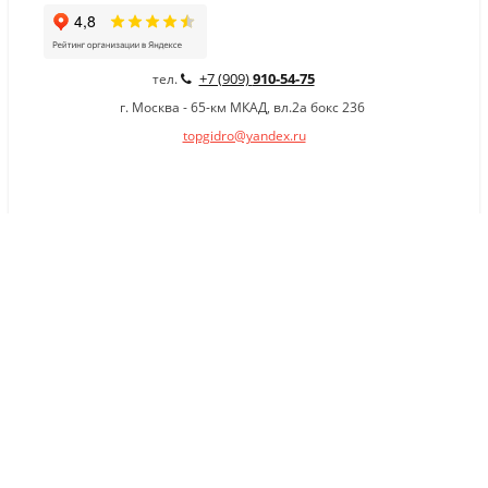
+7 (909)
910-54-75
тел.
г. Москва - 65-км МКАД, вл.2а бокс 236
topgidro@yandex.ru
×
Заказать обратный звонок
Имя
*
Телефон