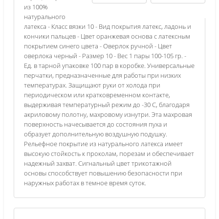
из 100%
натурального
латекса - Класс вязки 10 - Вид покрытия латекс, ладонь и
кончики пальцев - Цвет оранжевая основа с латексным
покрытием синего цвета - Оверлок ручной - Цвет
оверлока черный - Размер 10 - Вес 1 пары 100-105 гр. -
Ед. в тарной упаковке 100 пар в коробке. Универсальные
перчатки, предназначенные для работы при низких
температурах. Защищают руки от холода при
периодическом или кратковременном контакте,
выдерживая температурный режим до -30 С, благодаря
акриловому полотну, махровому изнутри. Эта махровая
поверхность начесывается до состояния пуха и
образует дополнительную воздушную подушку.
Рельефное покрытие из натурального латекса имеет
высокую стойкость к проколам, порезам и обеспечивает
надежный захват. Сигнальный цвет трикотажной
основы способствует повышению безопасности при
наружных работах в темное время суток.