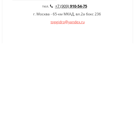
+7 (909)
910-54-75
тел.
г. Москва - 65-км МКАД, вл.2а бокс 236
topgidro@yandex.ru
×
Заказать обратный звонок
Имя
*
Телефон
Комментарий