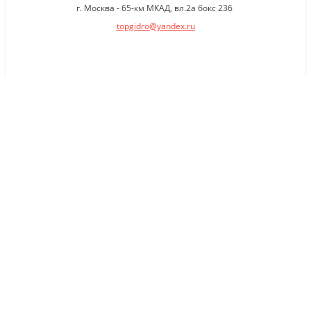
г. Москва - 65-км МКАД, вл.2а бокс 236
topgidro@yandex.ru
×
Заказать обратный звонок
Имя
*
Телефон
Комментарий