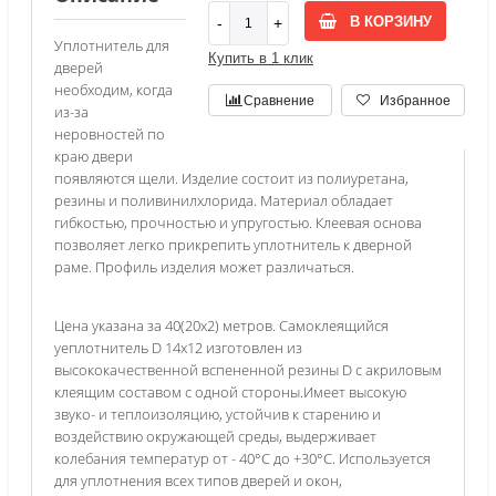
В КОРЗИНУ
Уплотнитель для
Купить в 1 клик
дверей
необходим, когда
Сравнение
Избранное
из-за
неровностей по
краю двери
появляются щели. Изделие состоит из полиуретана,
резины и поливинилхлорида. Материал обладает
гибкостью, прочностью и упругостью. Клеевая основа
позволяет легко прикрепить уплотнитель к дверной
раме. Профиль изделия может различаться.
Цена указана за 40(20х2) метров. Cамоклеящийся ​
уeплотнитель D​ 14х12 изготовлен из
высококачественной вспененной резины D с акриловым
клеящим составом с одной стороны.​ Имеет высокую
звуко- и теплоизоляцию, устойчив к старению и
воздействию окружающей среды, выдерживает
колебания температур от - 40°С до +30°С. Используется
для уплотнения всех типов дверей и окон,