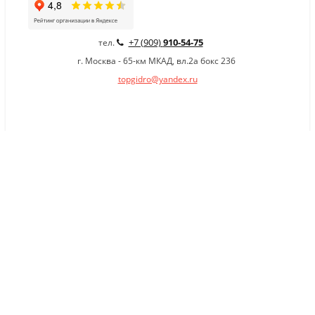
+7 (909)
910-54-75
тел.
г. Москва - 65-км МКАД, вл.2а бокс 236
topgidro@yandex.ru
×
Заказать обратный звонок
Имя
*
Телефон