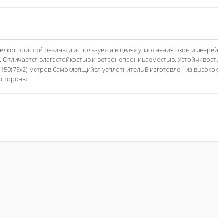
елкопористой резины и используется в целях уплотнения окон и дверей
 Отличается влагостойкостью и ветронепроницаемостью. Устойчивость
за 150(75х2) метров.Cамоклеящийся ​уeплотнитель Е​ изготовлен из высо
стороны.​