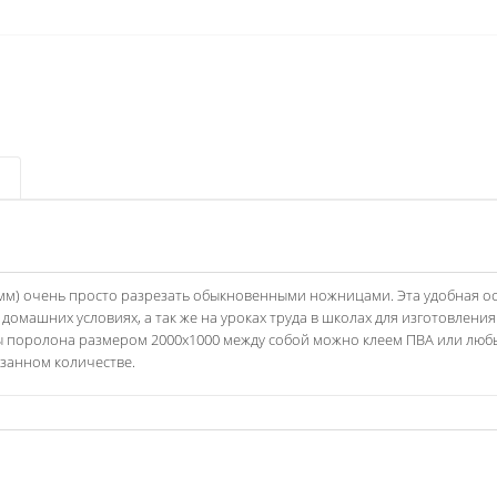
 мм) очень просто разрезать обыкновенными ножницами. Эта удобная о
домашних условиях, а так же на уроках труда в школах для изготовлени
ты поролона размером 2000х1000 между собой можно клеем ПВА или лю
азанном количестве.