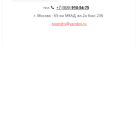
+7 (909)
910-54-75
тел.
г. Москва - 65-км МКАД, вл.2а бокс 236
topgidro@yandex.ru
×
Заказать обратный звонок
Имя
*
Телефон
Комментарий