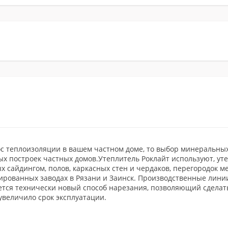
с теплоизоляции в вашем частном доме, то выбор минеральных
х построек частных домов.Утеплитель Роклайт используют, ут
х сайдингом, полов, каркасных стен и чердаков, перегородок м
рованных заводах в Рязани и Заинск. Производственные лини
ется технически новый способ нарезания, позволяющий сделат
величило срок эксплуатации.